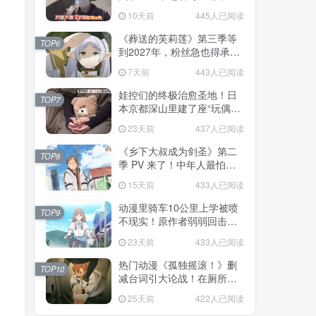
不是玩梗而是150年旧账！
10天前
445人已阅读
《葬送的芙莉莲》第三季等
TOP6
到2027年，粉丝急也得承认
这次慢得有道理！
7天前
443人已阅读
娃控们的终极治愈圣地！日
TOP7
本京都深山里建了座“玩偶神
社”，不仅能拍照还能给娃祈
23天前
437人已阅读
福！
《乡下大叔成为剑圣》第二
TOP8
季 PV 来了！中年人最怕的
不是变老，而是没人愿意再
15天前
433人已阅读
相信你！
动漫里骑车10公里上学被喷
TOP9
不现实！原作者弱弱回击：
不好意思，那是我高中的日
23天前
433人已阅读
常通勤！
热门动漫《孤独摇滚！》删
TOP10
减台词引大论战！在厕所吃
饭的，其实全是假装社恐的
25天前
422人已阅读
现充！