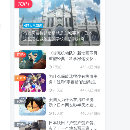
TOP1
457人已阅读
宿管阿姨拉起吊桥就是主城要塞！日本
这些建在城池里的学校，防御力简...
《攻壳机动队》新动画不再
TOP2
重塑经典，科学猴这次反而
赌对了！
7天前
452人已阅读
为什么保龄球很少有热血主
TOP3
角！这种“零容错”的运动注定
被动漫抛弃，简直像极了我
20天前
447人已阅读
们的生活！
美国人为什么在浴缸里洗
TOP4
澡？日本网友吵半天才发
现，生活习惯差异背后其实
16天前
446人已阅读
藏在浴室地板里！
日本秋田「户贺户贺户贺」
TOP5
火了！一个地名写三遍，竟