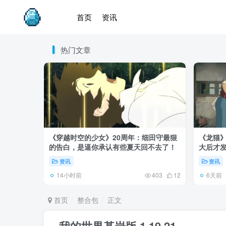
首页
资讯
热门文章
《穿越时空的少女》20周年：细田守最狠
《龙猫
的告白，是逼你承认有些夏天回不去了！
大后才发
资讯
资讯
14小时前
6天前
403
12
首页
整合包
正文