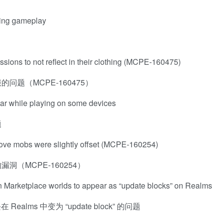
ring gameplay
ssions to not reflect in their clothing (MCPE-160475)
题（MCPE-160475）
ear while playing on some devices
题
ove mobs were slightly offset (MCPE-160254)
（MCPE-160254）
n Marketplace worlds to appear as “update blocks” on Realms
ealms 中变为 “update block” 的问题