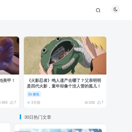
巴拍美甲！
《火影忍者》鸣人遗产去哪了？父亲明明
《鬼灭之刃
是四代火影，童年却像个没人管的孤儿！
观众真正
资讯
资讯
3天前
5天前
365
7
336
7
30日热门文章