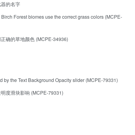
武器的名字
Birch Forest biomes use the correct grass colors (MCPE-
草地颜色 (MCPE-34936)
ted by the Text Background Opacity slider (MCPE-79331)
块影响 (MCPE-79331)