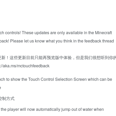
h controls! These updates are only available in the Minecraft
back! Please let us know what you think in the feedback thread
更新！这些更新目前只能再预览版中体验，但是我们很想听到你
.ms/mctouchfeedback
uch to show the Touch Control Selection Screen which can be
e
控制方式
the player will now automatically jump out of water when