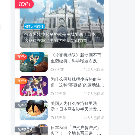
TOP1
457人已阅读
宿管阿姨拉起吊桥就是主城要塞！日本
这些建在城池里的学校，防御力简...
《攻壳机动队》新动画不再
TOP2
重塑经典，科学猴这次反而
赌对了！
7天前
452人已阅读
为什么保龄球很少有热血主
TOP3
角！这种“零容错”的运动注定
被动漫抛弃，简直像极了我
20天前
447人已阅读
们的生活！
美国人为什么在浴缸里洗
TOP4
澡？日本网友吵半天才发
现，生活习惯差异背后其实
16天前
446人已阅读
藏在浴室地板里！
日本秋田「户贺户贺户贺」
TOP5
火了！一个地名写三遍，竟