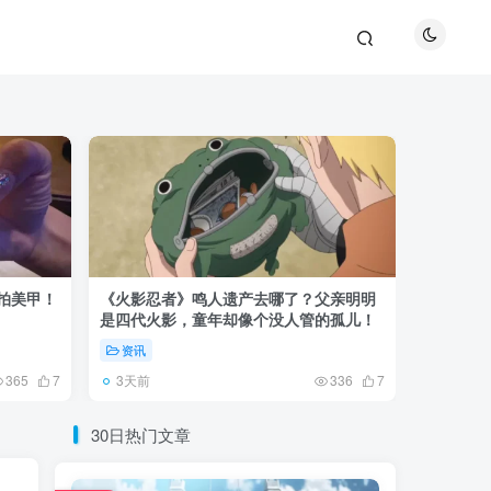
巴拍美甲！
《火影忍者》鸣人遗产去哪了？父亲明明
《鬼灭之刃
是四代火影，童年却像个没人管的孤儿！
观众真正
资讯
资讯
3天前
5天前
365
7
336
7
30日热门文章