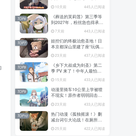
不是玩梗而是150年旧账！
10天前
445人已阅读
《葬送的芙莉莲》第三季等
TOP6
到2027年，粉丝急也得承认
这次慢得有道理！
7天前
443人已阅读
娃控们的终极治愈圣地！日
TOP7
本京都深山里建了座“玩偶神
社”，不仅能拍照还能给娃祈
23天前
437人已阅读
福！
《乡下大叔成为剑圣》第二
的
TOP8
季 PV 来了！中年人最怕的
不是变老，而是没人愿意再
15天前
433人已阅读
相信你！
动漫里骑车10公里上学被喷
TOP9
不现实！原作者弱弱回击：
不好意思，那是我高中的日
23天前
433人已阅读
常通勤！
热门动漫《孤独摇滚！》删
TOP10
减台词引大论战！在厕所吃
饭的，其实全是假装社恐的
25天前
422人已阅读
现充！