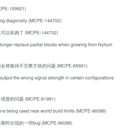
-159921)
ing diagonally (MCPE-144702)
跑了 (MCPE-144702)
longer replace partial blocks when growing from Nylium
换掉不完整方块的问题 (MCPE-65661)
tput the wrong signal strength in certain configurations
问题 (MCPE-81981)
tons being used near world build limits (MCPE-96088)
现的一些bug (MCPE-96088)