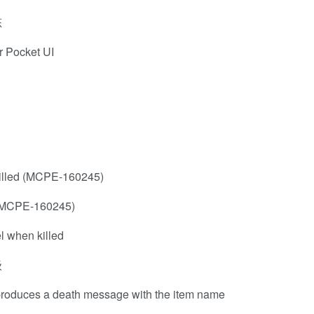
态
or Pocket UI
killed (MCPE-160245)
E-160245)
el when killed
级
produces a death message with the item name