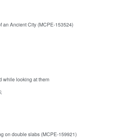
of an Ancient City (MCPE-153524)
 while looking at them
示
ding on double slabs (MCPE-159921)