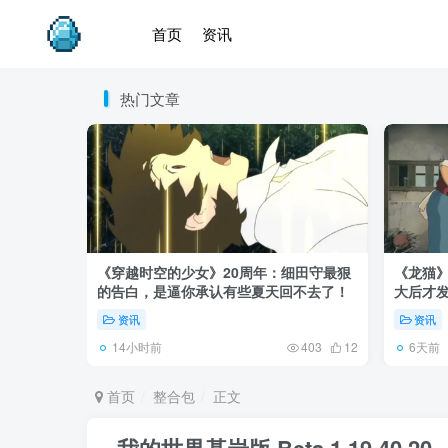
首页
资讯
热门文章
《穿越时空的少女》20周年：细田守最狠
《龙猫
的告白，是逼你承认有些夏天回不去了！
大后才发
资讯
资讯
14小时前
6天前
403
12
首页
整合包
正文