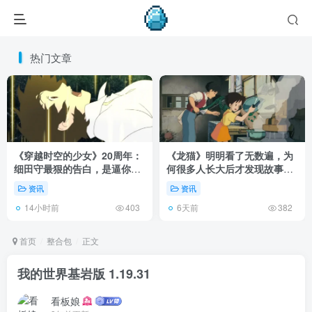
热门文章
《穿越时空的少女》20周年：
《龙猫》明明看了无数遍，为
细田守最狠的告白，是逼你承
何很多人长大后才发现故事根
认有些夏天回不去了！
本不在 1988 年！
资讯
资讯
14小时前
6天前
403
382
首页
整合包
正文
我的世界基岩版 1.19.31
看板娘