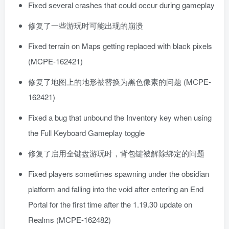
Fixed several crashes that could occur during gameplay
修复了一些游玩时可能出现的崩溃
Fixed terrain on Maps getting replaced with black pixels
(MCPE-162421)
修复了地图上的地形被替换为黑色像素的问题 (MCPE-
162421)
Fixed a bug that unbound the Inventory key when using
the Full Keyboard Gameplay toggle
修复了启用全键盘游玩时，背包键被解除绑定的问题
Fixed players sometimes spawning under the obsidian
platform and falling into the void after entering an End
Portal for the first time after the 1.19.30 update on
Realms (MCPE-162482)