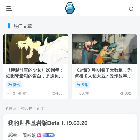
热门文章
《穿越时空的少女》20周年：
《龙猫》明明看了无数遍，为
细田守最狠的告白，是逼你承
何很多人长大后才发现故事根
认有些夏天回不去了！
本不在 1988 年！
资讯
资讯
13小时前
6天前
403
382
首页
整合包
正文
我的世界基岩版Beta 1.19.60.20
看板娘