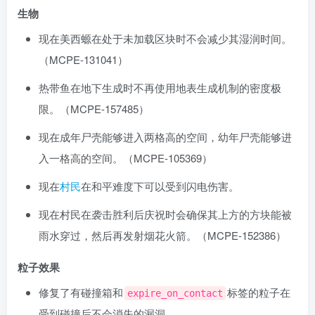
生物
现在美西螈在处于未加载区块时不会减少其湿润时间。
（
MCPE-131041
）
热带鱼在地下生成时不再使用地表生成机制的密度极
限。（
MCPE-157485
）
现在成年尸壳能够进入两格高的空间，幼年尸壳能够进
入一格高的空间。（
MCPE-105369
）
现在
村民
在和平难度下可以受到闪电伤害。
现在村民在袭击胜利后庆祝时会确保其上方的方块能被
雨水穿过，然后再发射烟花火箭。（
MCPE-152386
）
粒子效果
修复了有碰撞箱和
标签的粒子在
expire_on_contact
受到碰撞后不会消失的漏洞。