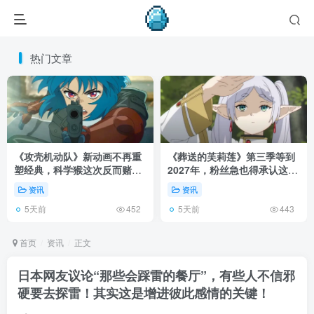
热门文章
《攻壳机动队》新动画不再重
《葬送的芙莉莲》第三季等到
塑经典，科学猴这次反而赌对
2027年，粉丝急也得承认这次
了！
慢得有道理！
资讯
资讯
5天前
5天前
452
443
首页
资讯
正文
日本网友议论“那些会踩雷的餐厅”，有些人不信邪
硬要去探雷！其实这是增进彼此感情的关键！