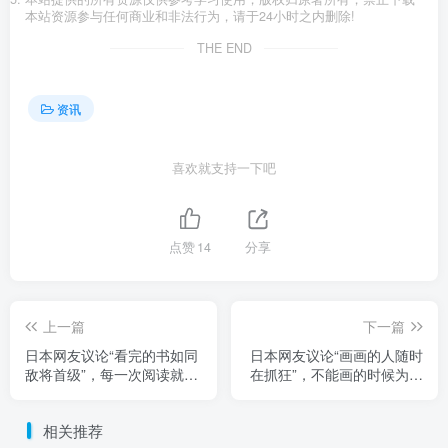
本站资源参与任何商业和非法行为，请于24小时之内删除!
THE END
资讯
喜欢就支持一下吧
点赞
14
分享
上一篇
下一篇
日本网友议论“看完的书如同
日本网友议论“画画的人随时
敌将首级”，每一次阅读就像
在抓狂”，不能画的时候为了
冒险死斗！自己的战绩理应
想画而抓狂！能画的时候又
精心收纳！
因为画不出来而抓狂！
相关推荐