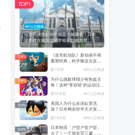
TOP1
457人已阅读
宿管阿姨拉起吊桥就是主城要塞！日本
这些建在城池里的学校，防御力简...
《攻壳机动队》新动画不再
TOP2
重塑经典，科学猴这次反而
赌对了！
7天前
452人已阅读
为什么保龄球很少有热血主
TOP3
角！这种“零容错”的运动注定
被动漫抛弃，简直像极了我
20天前
447人已阅读
们的生活！
美国人为什么在浴缸里洗
TOP4
澡？日本网友吵半天才发
现，生活习惯差异背后其实
16天前
446人已阅读
藏在浴室地板里！
日本秋田「户贺户贺户贺」
TOP5
火了！一个地名写三遍，竟