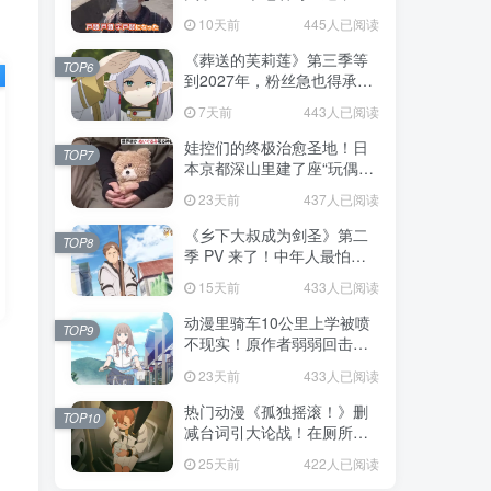
不是玩梗而是150年旧账！
10天前
445人已阅读
《葬送的芙莉莲》第三季等
TOP6
到2027年，粉丝急也得承认
这次慢得有道理！
7天前
443人已阅读
娃控们的终极治愈圣地！日
TOP7
本京都深山里建了座“玩偶神
社”，不仅能拍照还能给娃祈
23天前
437人已阅读
福！
《乡下大叔成为剑圣》第二
TOP8
季 PV 来了！中年人最怕的
不是变老，而是没人愿意再
15天前
433人已阅读
相信你！
动漫里骑车10公里上学被喷
TOP9
不现实！原作者弱弱回击：
不好意思，那是我高中的日
23天前
433人已阅读
常通勤！
热门动漫《孤独摇滚！》删
TOP10
减台词引大论战！在厕所吃
饭的，其实全是假装社恐的
25天前
422人已阅读
现充！