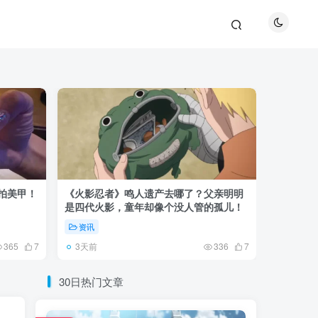
巴拍美甲！
《火影忍者》鸣人遗产去哪了？父亲明明
《鬼灭之刃
是四代火影，童年却像个没人管的孤儿！
观众真正
资讯
资讯
3天前
5天前
365
7
336
7
30日热门文章