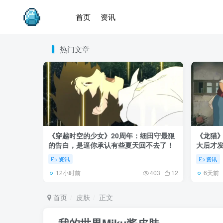
首页
资讯
热门文章
《穿越时空的少女》20周年：细田守最狠
《龙猫
的告白，是逼你承认有些夏天回不去了！
大后才发
资讯
资讯
12小时前
6天前
403
12
首页
皮肤
正文