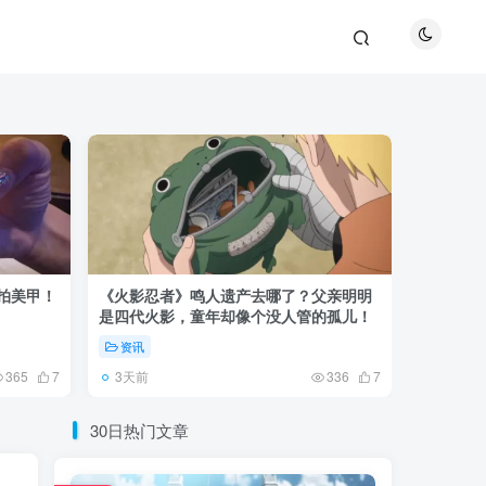
巴拍美甲！
《火影忍者》鸣人遗产去哪了？父亲明明
《鬼灭之刃
是四代火影，童年却像个没人管的孤儿！
观众真正
资讯
资讯
3天前
5天前
365
7
336
7
30日热门文章