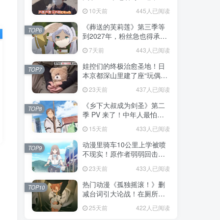
不是玩梗而是150年旧账！
10天前
445人已阅读
《葬送的芙莉莲》第三季等
TOP6
到2027年，粉丝急也得承认
这次慢得有道理！
7天前
443人已阅读
娃控们的终极治愈圣地！日
TOP7
本京都深山里建了座“玩偶神
社”，不仅能拍照还能给娃祈
23天前
437人已阅读
福！
《乡下大叔成为剑圣》第二
TOP8
季 PV 来了！中年人最怕的
不是变老，而是没人愿意再
15天前
433人已阅读
相信你！
动漫里骑车10公里上学被喷
TOP9
不现实！原作者弱弱回击：
不好意思，那是我高中的日
23天前
433人已阅读
常通勤！
热门动漫《孤独摇滚！》删
TOP10
减台词引大论战！在厕所吃
饭的，其实全是假装社恐的
25天前
422人已阅读
现充！