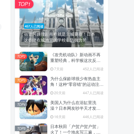
TOP1
457人已阅读
宿管阿姨拉起吊桥就是主城要塞！日本
这些建在城池里的学校，防御力简...
《攻壳机动队》新动画不再
TOP2
重塑经典，科学猴这次反而
赌对了！
7天前
452人已阅读
为什么保龄球很少有热血主
TOP3
角！这种“零容错”的运动注定
被动漫抛弃，简直像极了我
20天前
447人已阅读
们的生活！
美国人为什么在浴缸里洗
TOP4
澡？日本网友吵半天才发
现，生活习惯差异背后其实
16天前
446人已阅读
藏在浴室地板里！
日本秋田「户贺户贺户贺」
TOP5
火了！一个地名写三遍，竟