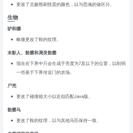
更改了北极熊刷怪蛋的颜色，以与恶魂的做区分。
生物
驴和骡
略微更改了鞍的纹理。
末影人、骷髅和凋灵骷髅
现在在下界中只会生成于亮度为7及以下的位置，以削弱
一些基于下界传送门的农场。
尸壳
更改了碰撞箱大小以近似匹配Java版。
骷髅马
更改了鞍的纹理，以与其他马匹保持一致。