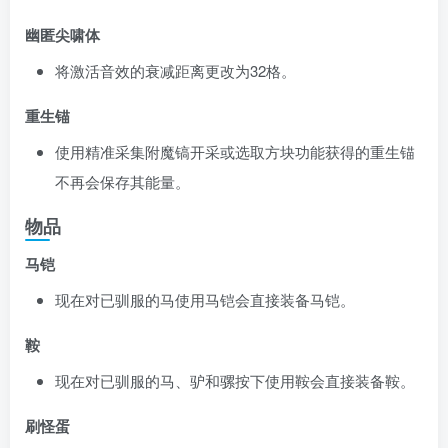
幽匿尖啸体
将激活音效的衰减距离更改为32格。
重生锚
使用精准采集附魔镐开采或
选取方块
功能获得的重生锚
不再会保存其能量。
物品
马铠
现在对已驯服的马
使用
马铠会直接装备马铠。
鞍
现在对已驯服的马、驴和骡按下
使用
鞍会直接装备鞍。
刷怪蛋