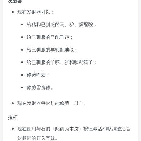
发射器
现在发射器可以：
给猪和已驯服的马、驴、骡配鞍；
给已驯服的马配马铠；
给已驯服的羊驼配地毯；
给已驯服的羊驼、驴和骡配箱子；
修剪哞菇；
修剪雪傀儡。
现在发射器每次只能修剪一只羊。
拉杆
现在使用与石质（此前为木质）按钮激活和取消激活音
效相同的开关音效。