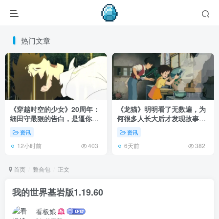
热门文章
《穿越时空的少女》20周年：
《龙猫》明明看了无数遍，为
细田守最狠的告白，是逼你承
何很多人长大后才发现故事根
认有些夏天回不去了！
本不在 1988 年！
资讯
资讯
12小时前
6天前
403
382
首页
整合包
正文
我的世界基岩版1.19.60
看板娘