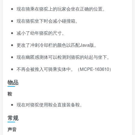
现在骑乘在骆驼上的玩家会坐在正确的位置。
现在骆驼坐下时会减小碰撞箱。
减小了幼年骆驼的尺寸。
更改了冲刺冷却栏的颜色以匹配Java版。
现在幽匿感测体可以检测到骆驼的站起与坐下。
不再会被推入可骑乘实体中。（
MCPE-163610
）
物品
鞍
现在对骆驼
使用
鞍会直接装备鞍。
常规
声音