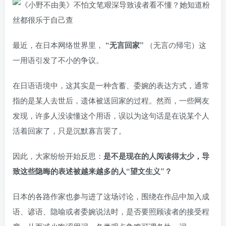
最近，在日本网络世界里，
“无言回家”
（无言の帰宅）这
一用语引发了不小的争议。
在日语语境中，这其实是一种含蓄、委婉的表达方式，通常
指的是某人去世后，遗体被送回家的过程。然而，一些网友
发现，许多人没读懂这个用语，误以为这句话是在说某个人
活着回家了，只是沉默寡言罢了。
因此，大家纷纷开始反思：
是不是现在的人阅读得太少，导
致这些隐晦的表述被越来越多的人“望文生义”？
日本的各路作家也参与进了这场讨论，围绕在作品中加入成
语、谚语、隐喻或者委婉说法时，是否要照顾读者的接受程