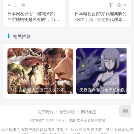
上一篇
下一篇
日本网友议论“《哆啦A梦》
日本电视台探访“代理离职的
的空地明明是私有的”，为何
公司”，员工会使用代理离职
地主一直任由它空置！甚至
的方式走人吗，看似很奇葩
面对高价收购依然拒绝出
的问题结果还真有！
相关推荐
手！
《进击的巨人》真正失速的不是结局！当怪物开始讲设定，恐惧早就已经彻底死了！
天野
关于我们
免责声明
网站地图
Copyright © 2017-2023 · 我的世界基岩版中文站
本站提供的所有资源仅供参考学习使用，版权归原作者所有，禁止下载本站资