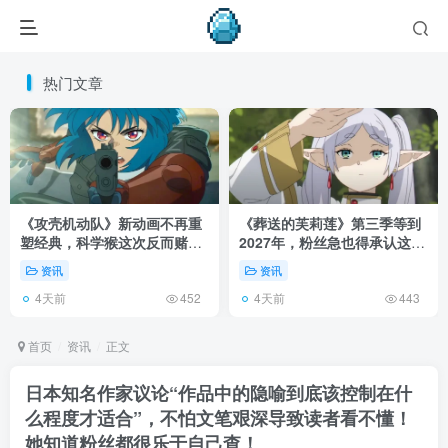
热门文章
《攻壳机动队》新动画不再重
《葬送的芙莉莲》第三季等到
塑经典，科学猴这次反而赌对
2027年，粉丝急也得承认这次
了！
慢得有道理！
资讯
资讯
4天前
4天前
452
443
首页
资讯
正文
日本知名作家议论“作品中的隐喻到底该控制在什
么程度才适合”，不怕文笔艰深导致读者看不懂！
她知道粉丝都很乐于自己查！