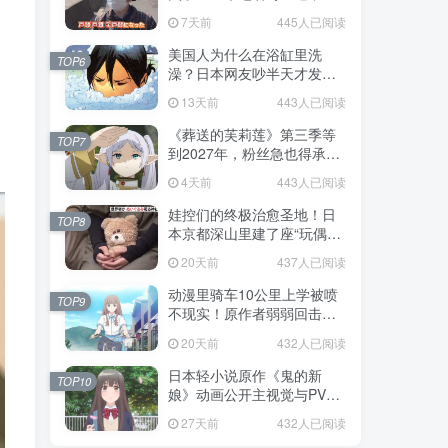
不是玩梗而是150年旧账！
7天前
445人已阅读
美国人为什么在浴缸里洗
TOP6
澡？日本网友吵半天才发
现，生活习惯差异背后其实
13天前
443人已阅读
藏在浴室地板里！
《葬送的芙莉莲》第三季等
TOP7
到2027年，粉丝急也得承认
这次慢得有道理！
4天前
443人已阅读
娃控们的终极治愈圣地！日
TOP8
本京都深山里建了座“玩偶神
社”，不仅能拍照还能给娃祈
20天前
437人已阅读
福！
动漫里骑车10公里上学被喷
TOP9
不现实！原作者弱弱回击：
不好意思，那是我高中的日
20天前
432人已阅读
常通勤！
日本轻小说原作《鬼的新
TOP10
娘》动画公开主视觉与PV，
7月5日开播！妖怪新娘设定
27天前
432人已阅读
太会挑人！