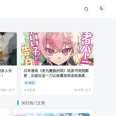
很多人长
日本漫画《身为魔族的我》纸质书突然断
《全职猎
年！
更，出版社这一刀让收藏党和老粉都真慌
盘成小杰
了起来！
资讯
资讯
6天前
6天前
380
5
379
7
30日热门文章