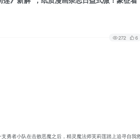
莉莲》新解”，纸质漫画杂志日益式微！象征着
272
6
一支勇者小队在击败恶魔之后，精灵魔法师芙莉莲踏上追寻自我