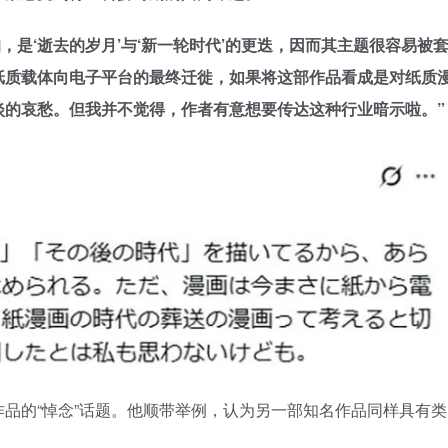
，是‘逝去的岁月’与‘新一轮时代’的更迭，因而其主题很容易被
纸质载体向电子平台的最终迁徙，如果将这部作品看成是对纸质
淡的哀愁。但我并不觉得，作者有意想要传达这种行业暗示啦。”
品的“悼念”话题。他顺带举例，认为另一部知名作品同样具有类