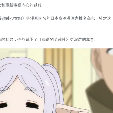
念和重新审视内心的过程。
楚可怜超能少女组》等漫画闻名的日本资深漫画家椎名高志，针对这
台的勃兴，俨然赋予了《葬送的芙莉莲》更深层的寓意。