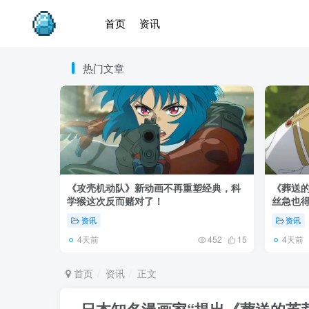
首页
资讯
热门文章
《攻壳机动队》新动画不再重塑经典，科
《葬送的
学猴这次反而赌对了！
丝急也
资讯
资讯
4天前
4天前
452
15
首页
资讯
正文