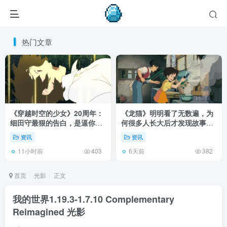
热门文章
《穿越时空的少女》20周年：
《龙猫》明明看了无数遍，为
细田守最狠的告白，是逼你承
何很多人长大后才发现故事根
认有些夏天回不去了！
本不在 1988 年！
资讯
资讯
11小时前
6天前
403
382
首页
光影
正文
我的世界1.19.3-1.7.10 Complementary
Reimagined 光影