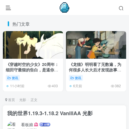
热门文章
《穿越时空的少女》20周年：
《龙猫》明明看了无数遍，为
细田守最狠的告白，是逼你承
何很多人长大后才发现故事根
认有些夏天回不去了！
本不在 1988 年！
资讯
资讯
11小时前
6天前
403
382
首页
光影
正文
我的世界1.19.3-1.18.2 VanillAA 光影
看板娘