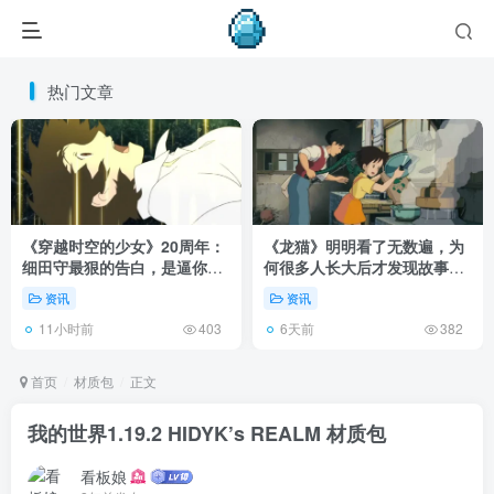
热门文章
《穿越时空的少女》20周年：
《龙猫》明明看了无数遍，为
细田守最狠的告白，是逼你承
何很多人长大后才发现故事根
认有些夏天回不去了！
本不在 1988 年！
资讯
资讯
11小时前
6天前
403
382
首页
材质包
正文
我的世界1.19.2 HIDYK’s REALM 材质包
看板娘