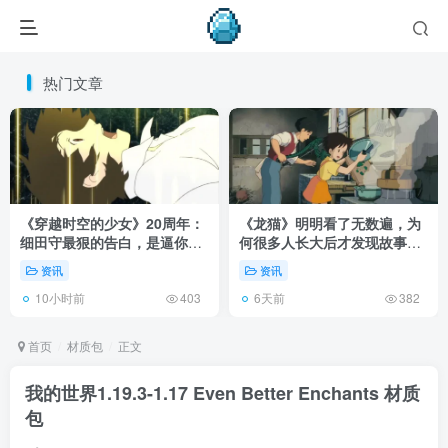
热门文章
《穿越时空的少女》20周年：
《龙猫》明明看了无数遍，为
细田守最狠的告白，是逼你承
何很多人长大后才发现故事根
认有些夏天回不去了！
本不在 1988 年！
资讯
资讯
10小时前
6天前
403
382
首页
材质包
正文
我的世界1.19.3-1.17 Even Better Enchants 材质
包