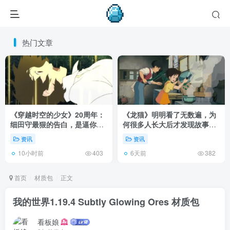
热门文章
《穿越时空的少女》20周年：
《龙猫》明明看了无数遍，为
细田守最狠的告白，是逼你承
何很多人长大后才发现故事根
认有些夏天回不去了！
本不在 1988 年！
资讯
资讯
10小时前
6天前
403
382
首页
材质包
正文
我的世界1.19.4 Subtly Glowing Ores 材质包
看板娘