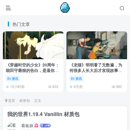
热门文章
《穿越时空的少女》20周年：
《龙猫》明明看了无数遍，为
细田守最狠的告白，是逼你承
何很多人长大后才发现故事根
认有些夏天回不去了！
本不在 1988 年！
资讯
资讯
10小时前
6天前
403
382
首页
材质包
正文
我的世界1.19.4 Vanillin 材质包
看板娘