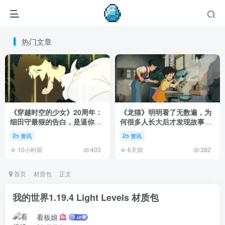
热门文章
《穿越时空的少女》20周年：
《龙猫》明明看了无数遍，为
细田守最狠的告白，是逼你承
何很多人长大后才发现故事根
认有些夏天回不去了！
本不在 1988 年！
资讯
资讯
10小时前
6天前
403
382
首页
材质包
正文
我的世界1.19.4 Light Levels 材质包
看板娘