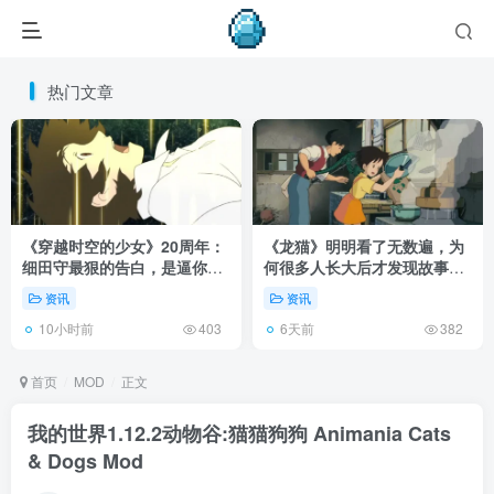
热门文章
《穿越时空的少女》20周年：
《龙猫》明明看了无数遍，为
细田守最狠的告白，是逼你承
何很多人长大后才发现故事根
认有些夏天回不去了！
本不在 1988 年！
资讯
资讯
10小时前
6天前
403
382
首页
MOD
正文
我的世界1.12.2动物谷:猫猫狗狗 Animania Cats
& Dogs Mod