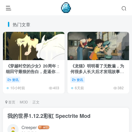
热门文章
《穿越时空的少女》20周年：
《龙猫》明明看了无数遍，为
细田守最狠的告白，是逼你承
何很多人长大后才发现故事根
认有些夏天回不去了！
本不在 1988 年！
资讯
资讯
10小时前
6天前
403
382
首页
MOD
正文
我的世界1.12.2彩虹 Spectrite Mod
Creeper