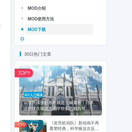
MOD介绍
MOD使用方法
MOD下载
30日热门文章
TOP1
457人已阅读
宿管阿姨拉起吊桥就是主城要塞！日本
这些建在城池里的学校，防御力简...
《攻壳机动队》新动画不再
TOP2
重塑经典，科学猴这次反而