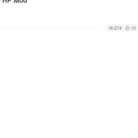
 HP Mod
274
10