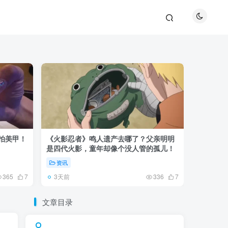
巴拍美甲！
《火影忍者》鸣人遗产去哪了？父亲明明
《鬼灭之刃
是四代火影，童年却像个没人管的孤儿！
观众真正
资讯
资讯
3天前
5天前
365
7
336
7
文章目录