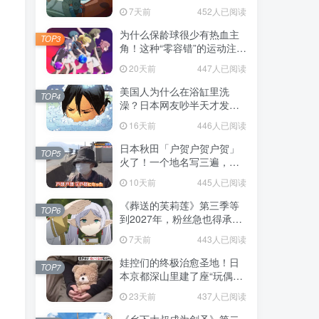
赌对了！
，
7天前
452人已阅读
为什么保龄球很少有热血主
TOP3
角！这种“零容错”的运动注定
被动漫抛弃，简直像极了我
20天前
447人已阅读
们的生活！
美国人为什么在浴缸里洗
TOP4
澡？日本网友吵半天才发
现，生活习惯差异背后其实
16天前
446人已阅读
藏在浴室地板里！
日本秋田「户贺户贺户贺」
TOP5
火了！一个地名写三遍，竟
不是玩梗而是150年旧账！
10天前
445人已阅读
《葬送的芙莉莲》第三季等
TOP6
到2027年，粉丝急也得承认
这次慢得有道理！
7天前
443人已阅读
娃控们的终极治愈圣地！日
TOP7
本京都深山里建了座“玩偶神
社”，不仅能拍照还能给娃祈
23天前
437人已阅读
福！