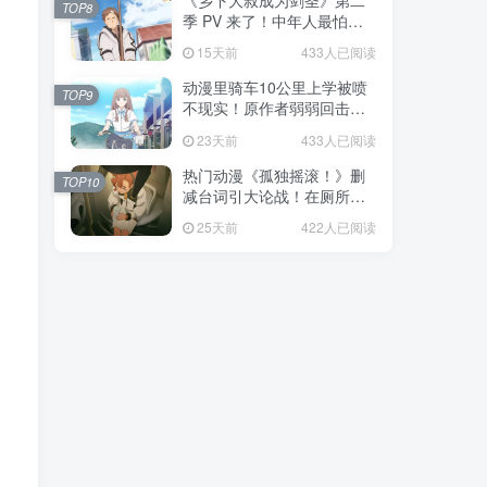
《乡下大叔成为剑圣》第二
TOP8
季 PV 来了！中年人最怕的
不是变老，而是没人愿意再
15天前
433人已阅读
相信你！
动漫里骑车10公里上学被喷
TOP9
不现实！原作者弱弱回击：
不好意思，那是我高中的日
23天前
433人已阅读
常通勤！
热门动漫《孤独摇滚！》删
TOP10
减台词引大论战！在厕所吃
饭的，其实全是假装社恐的
25天前
422人已阅读
现充！