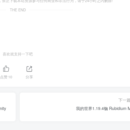
禁止下载本站资源参与任何商业和非法行为，请于24小时之内删除!
THE END
喜欢就支持一下吧
点赞
10
分享
下一
ity
我的世界1.19.4铷 Rubidium 