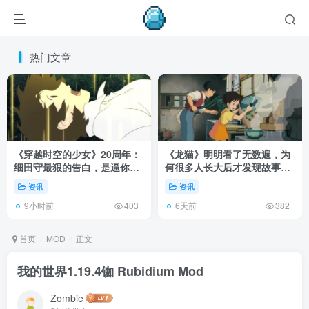
热门文章
《穿越时空的少女》20周年：
《龙猫》明明看了无数遍，为
细田守最狠的告白，是逼你承
何很多人长大后才发现故事根
认有些夏天回不去了！
本不在 1988 年！
资讯
资讯
9小时前
6天前
403
382
首页
MOD
正文
我的世界1.19.4铷 Rubidium Mod
Zombie