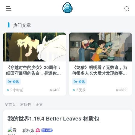
热门文章
《穿越时空的少女》20周年：
《龙猫》明明看了无数遍，为
细田守最狠的告白，是逼你承
何很多人长大后才发现故事根
认有些夏天回不去了！
本不在 1988 年！
资讯
资讯
9小时前
6天前
403
382
首页
材质包
正文
我的世界1.19.4 Better Leaves 材质包
看板娘