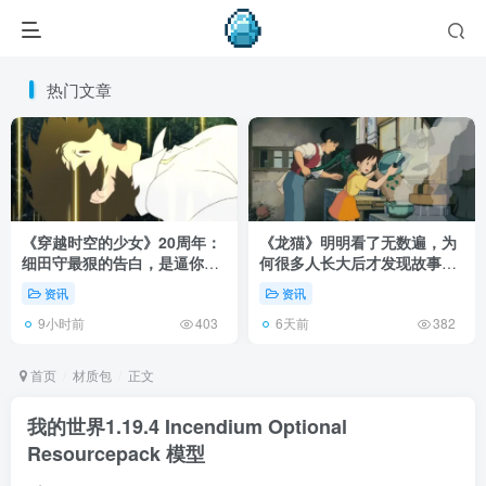
热门文章
《穿越时空的少女》20周年：
《龙猫》明明看了无数遍，为
细田守最狠的告白，是逼你承
何很多人长大后才发现故事根
认有些夏天回不去了！
本不在 1988 年！
资讯
资讯
9小时前
6天前
403
382
首页
材质包
正文
我的世界1.19.4 Incendium Optional
Resourcepack 模型