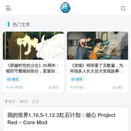
热门文章
《穿越时空的少女》20周年：
《龙猫》明明看了无数遍，为
细田守最狠的告白，是逼你承
何很多人长大后才发现故事根
认有些夏天回不去了！
本不在 1988 年！
资讯
资讯
9小时前
6天前
403
382
首页
MOD
正文
我的世界1.16.5-1.12.2红石计划：核心 Project
Red – Core Mod