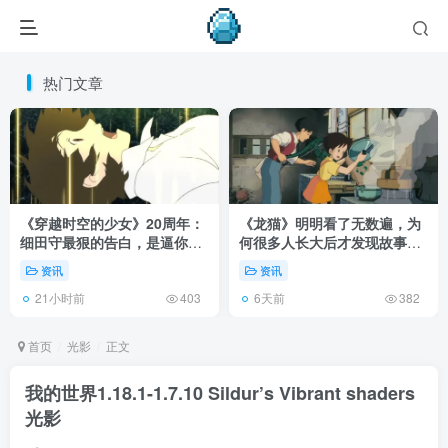
热门文章
《穿越时空的少女》20周年：
《龙猫》明明看了无数遍，为
细田守最狠的告白，是逼你承
何很多人长大后才发现故事根
认有些夏天回不去了！
本不在 1988 年！
资讯
资讯
21小时前
6天前
403
382
首页
光影
正文
我的世界1.18.1-1.7.10 Sildur’s Vibrant shaders
光影