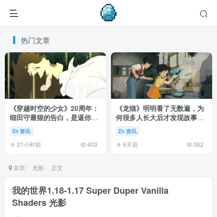
热门文章
《穿越时空的少女》20周年：
《龙猫》明明看了无数遍，为
细田守最狠的告白，是逼你承
何很多人长大后才发现故事根
认有些夏天回不去了！
本不在 1988 年！
资讯
资讯
21小时前
6天前
403
382
首页
光影
正文
我的世界1.18-1.17 Super Duper Vanilla
Shaders 光影