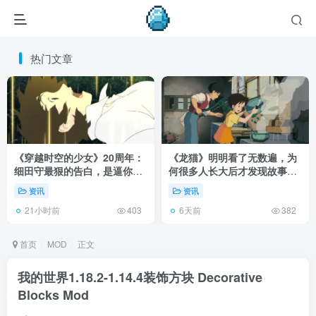
热门文章
《穿越时空的少女》20周年：
《龙猫》明明看了无数遍，为
细田守最狠的告白，是逼你承
何很多人长大后才发现故事根
认有些夏天回不去了！
本不在 1988 年！
资讯
资讯
21小时前
6天前
403
382
首页
MOD
正文
我的世界1.18.2-1.14.4装饰方块 Decorative
Blocks Mod