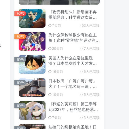
《攻壳机动队》新动画不再
TOP2
重塑经典，科学猴这次反而
赌对了！
7天前
452人已阅读
为什么保龄球很少有热血主
TOP3
角！这种“零容错”的运动注定
会
被动漫抛弃，简直像极了我
20天前
447人已阅读
们的生活！
美国人为什么在浴缸里洗
TOP4
澡？日本网友吵半天才发
现，生活习惯差异背后其实
16天前
446人已阅读
藏在浴室地板里！
日本秋田「户贺户贺户贺」
TOP5
火了！一个地名写三遍，竟
不是玩梗而是150年旧账！
10天前
445人已阅读
《葬送的芙莉莲》第三季等
TOP6
到2027年，粉丝急也得承认
这次慢得有道理！
7天前
443人已阅读
娃控们的终极治愈圣地！日
TOP7