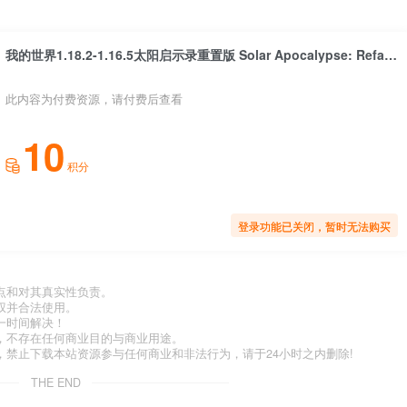
我的世界1.18.2-1.16.5太阳启示录重置版 Solar Apocalypse: Refabricated Mod
此内容为付费资源，请付费后查看
10
积分
登录功能已关闭，暂时无法购买
点和对其真实性负责。
权并合法使用。
一时间解决！
，不存在任何商业目的与商业用途。
禁止下载本站资源参与任何商业和非法行为，请于24小时之内删除!
THE END