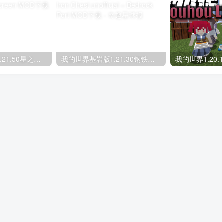
我的世界基岩版1.21.50星之调试屏 Star’s Debug Screen MOD下载
我的世界基岩版1.21.30钢铁箱子 Iron Chest unofficial – Bedrock Port MOD下载