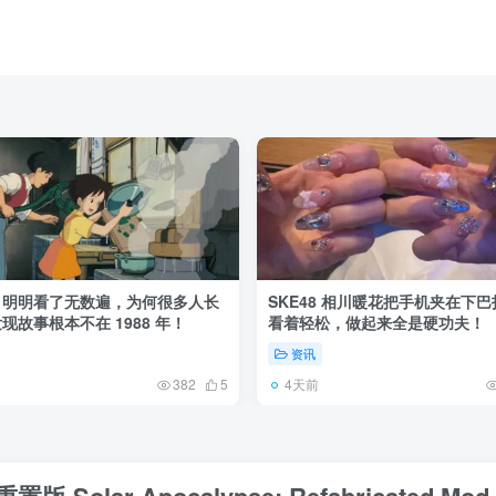
》明明看了无数遍，为何很多人长
SKE48 相川暖花把手机夹在下
现故事根本不在 1988 年！
看着轻松，做起来全是硬功夫！
资讯
4天前
382
5