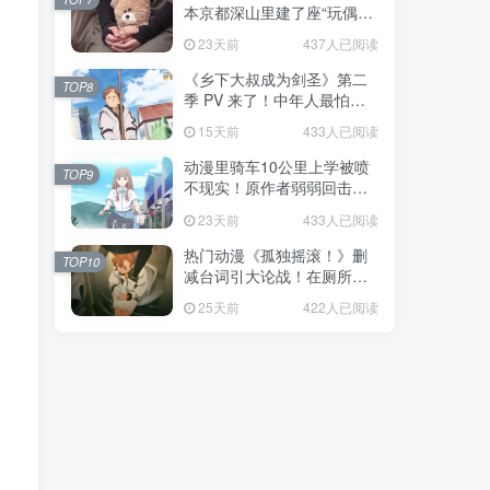
本京都深山里建了座“玩偶神
社”，不仅能拍照还能给娃祈
23天前
437人已阅读
福！
《乡下大叔成为剑圣》第二
TOP8
季 PV 来了！中年人最怕的
不是变老，而是没人愿意再
15天前
433人已阅读
相信你！
动漫里骑车10公里上学被喷
TOP9
不现实！原作者弱弱回击：
不好意思，那是我高中的日
23天前
433人已阅读
常通勤！
热门动漫《孤独摇滚！》删
TOP10
减台词引大论战！在厕所吃
饭的，其实全是假装社恐的
25天前
422人已阅读
现充！