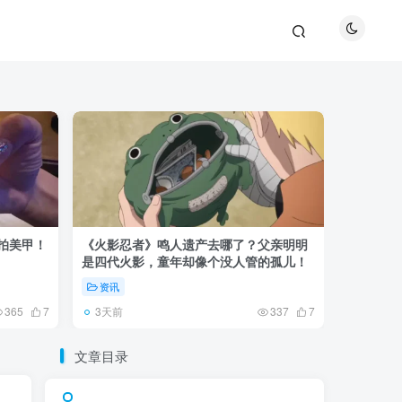
巴拍美甲！
《火影忍者》鸣人遗产去哪了？父亲明明
《鬼灭之刃
是四代火影，童年却像个没人管的孤儿！
观众真正
资讯
资讯
3天前
5天前
365
7
337
7
文章目录