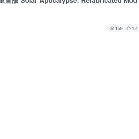
 Solar Apocalypse: Refabricated Mod
159
12