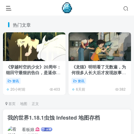
热门文章
《穿越时空的少女》20周年：
《龙猫》明明看了无数遍，为
细田守最狠的告白，是逼你承
何很多人长大后才发现故事根
认有些夏天回不去了！
本不在 1988 年！
资讯
资讯
20小时前
6天前
403
382
首页
地图
正文
我的世界1.18.1虫蚀 Infested 地图存档
看板娘