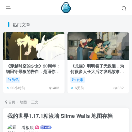
热门文章
《穿越时空的少女》20周年：
《龙猫》明明看了无数遍，为
细田守最狠的告白，是逼你承
何很多人长大后才发现故事根
认有些夏天回不去了！
本不在 1988 年！
资讯
资讯
20小时前
6天前
403
382
首页
地图
正文
我的世界1.17.1粘液墙 Slime Walls 地图存档
看板娘