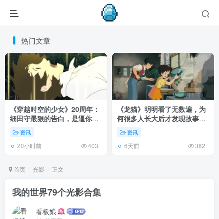
热门文章
《穿越时空的少女》20周年：
《龙猫》明明看了无数遍，为
细田守最狠的告白，是逼你承
何很多人长大后才发现故事根
认有些夏天回不去了！
本不在 1988 年！
资讯
资讯
20小时前
6天前
403
382
首页
光影
正文
我的世界79个光影合集
看板娘