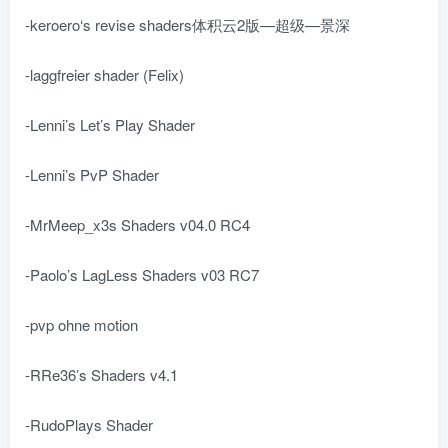
-keroero‘s revise shaders体积云2版—超级—景深
-laggfreier shader (Felix)
-Lenni’s Let’s Play Shader
-Lenni’s PvP Shader
-MrMeep_x3s Shaders v04.0 RC4
-Paolo’s LagLess Shaders v03 RC7
-pvp ohne motion
-RRe36’s Shaders v4.1
-RudoPlays Shader