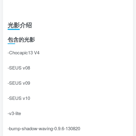
光影介绍
包含的光影
-Chocapic13 V4
-SEUS v08
-SEUS v09
-SEUS v10
-v3-lite
-bump-shadow-waving-0.9.6-130820