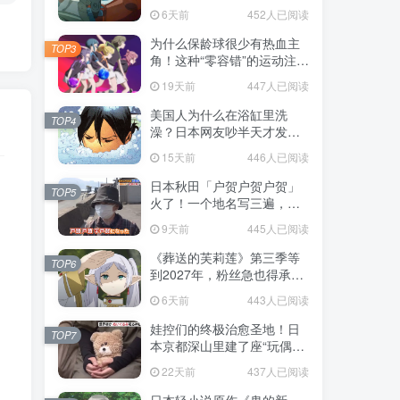
赌对了！
6天前
452人已阅读
为什么保龄球很少有热血主
TOP3
角！这种“零容错”的运动注定
被动漫抛弃，简直像极了我
19天前
447人已阅读
们的生活！
美国人为什么在浴缸里洗
TOP4
澡？日本网友吵半天才发
现，生活习惯差异背后其实
15天前
446人已阅读
藏在浴室地板里！
日本秋田「户贺户贺户贺」
TOP5
火了！一个地名写三遍，竟
不是玩梗而是150年旧账！
9天前
445人已阅读
《葬送的芙莉莲》第三季等
TOP6
到2027年，粉丝急也得承认
这次慢得有道理！
6天前
443人已阅读
娃控们的终极治愈圣地！日
TOP7
本京都深山里建了座“玩偶神
社”，不仅能拍照还能给娃祈
22天前
437人已阅读
福！