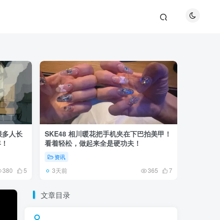
很多人长
SKE48 相川暖花把手机夹在下巴拍美甲！
日本网友
年！
看着轻松，做起来全是硬功夫！
更可怕的
资讯
未分类
3天前
6天前
380
5
365
7
文章目录