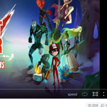
speed
209
1