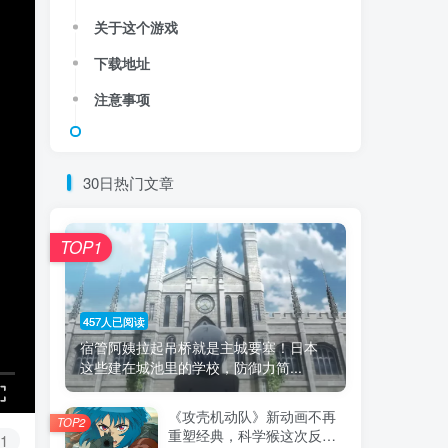
关于这个游戏
下载地址
注意事项
30日热门文章
TOP1
457人已阅读
宿管阿姨拉起吊桥就是主城要塞！日本
这些建在城池里的学校，防御力简...
《攻壳机动队》新动画不再
TOP2
重塑经典，科学猴这次反而
1