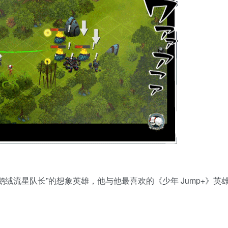
绒流星队长”的想象英雄，他与他最喜欢的《少年 Jump+》英