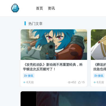
首页
资讯
热门文章
《攻壳机动队》新动画不再重塑经典，科
《葬送的
学猴这次反而赌对了！
丝急也
资讯
资讯
6天前
6天前
452
15