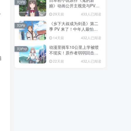
日本轻小说原作《鬼的新
TOP8
娘》动画公开主视觉与PV，
7月5日开播！妖怪新娘设定
A
29天前
433人已阅读
太会挑人！
《乡下大叔成为剑圣》第二
TOP9
季 PV 来了！中年人最怕的
不是变老，而是没人愿意再
14天前
432人已阅读
相信你！
动漫里骑车10公里上学被喷
TOP10
不现实！原作者弱弱回击：
满
不好意思，那是我高中的日
22天前
432人已阅读
常通勤！