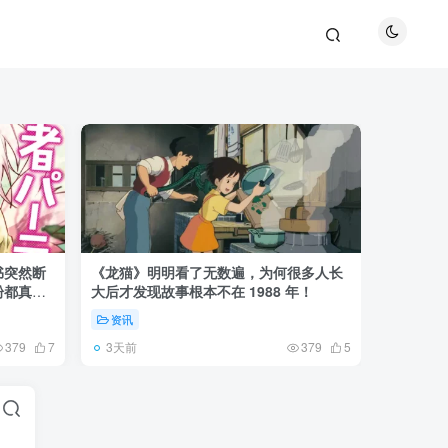
书突然断
《龙猫》明明看了无数遍，为何很多人长
《全职猎
粉都真慌
大后才发现故事根本不在 1988 年！
盘成小杰
资讯
资讯
3天前
6天前
379
7
379
5