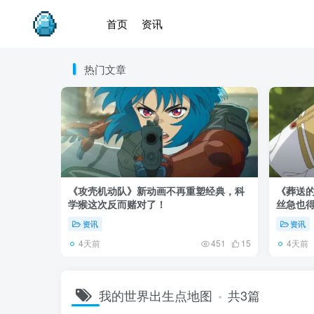
首页
资讯
热门文章
《攻壳机动队》新动画不再重塑经典，科
《葬送的
学猴这次反而赌对了！
丝急也
资讯
资讯
4天前
4天前
451
15
我的世界出生点地图
共3篇