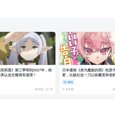
芙莉莲》第三季等到2027年，粉
日本漫画《身为魔族的我》纸质
得承认这次慢得有道理！
更，出版社这一刀让收藏党和老
了起来！
资讯
6天前
443
15