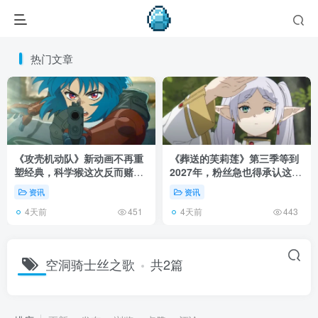
热门文章
《攻壳机动队》新动画不再重
《葬送的芙莉莲》第三季等到
塑经典，科学猴这次反而赌对
2027年，粉丝急也得承认这次
了！
慢得有道理！
资讯
资讯
4天前
4天前
451
443
空洞骑士丝之歌
共2篇