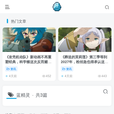
热门文章
《攻壳机动队》新动画不再重
《葬送的芙莉莲》第三季等到
塑经典，科学猴这次反而赌对
2027年，粉丝急也得承认这次
了！
慢得有道理！
资讯
资讯
4天前
4天前
452
443
蓝精灵
共3篇