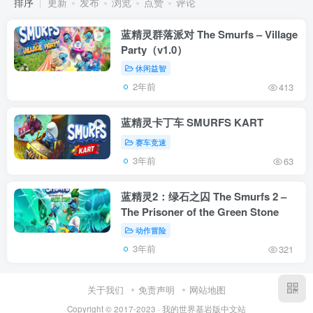
排序
更新
发布
浏览
点赞
评论
蓝精灵群落派对 The Smurfs – Village
Party（v1.0）
休闲益智
2年前
413
蓝精灵卡丁车 SMURFS KART
赛车竞速
3年前
63
蓝精灵2：绿石之囚 The Smurfs 2 –
The Prisoner of the Green Stone
动作冒险
3年前
321
关于我们
免责声明
网站地图
Copyright © 2017-2023 · 我的世界基岩版中文站