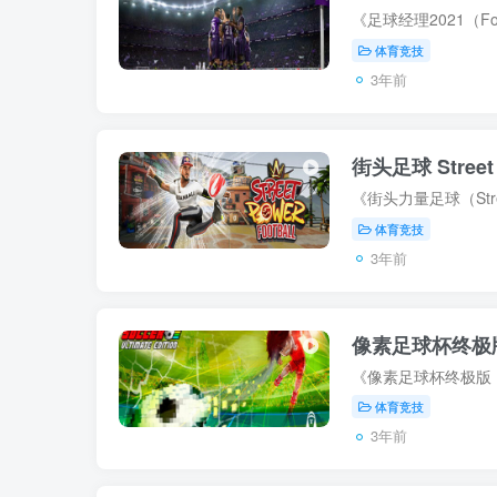
体育竞技
3年前
街头足球 Street 
体育竞技
3年前
像素足球杯终极版 Pi
体育竞技
3年前