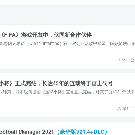
《FIFA》游戏开发中，伙同新合作伙伴
228
小将》正式完结，长达43年的连载终于画上句号
今天标志着一
193
tball Manager 2021
（豪华版V21.4+DLC）