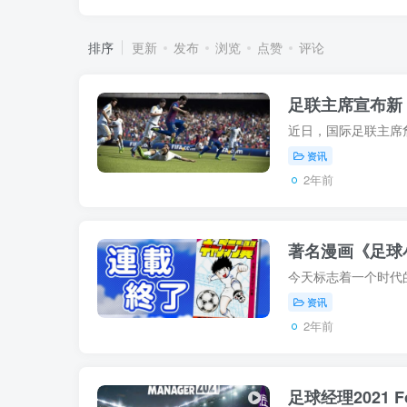
排序
更新
发布
浏览
点赞
评论
足联主席宣布新
资讯
2年前
著名漫画《足球
资讯
2年前
足球经理2021 Foo