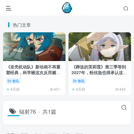
热门文章
《攻壳机动队》新动画不再重
《葬送的芙莉莲》第三季等到
塑经典，科学猴这次反而赌对
2027年，粉丝急也得承认这次
了！
慢得有道理！
资讯
资讯
4天前
4天前
451
443
辐射76
共1篇