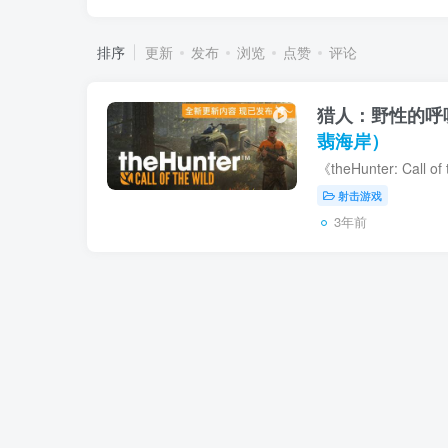
排序
更新
发布
浏览
点赞
评论
猎人：野性的呼唤 the
翡海岸）
射击游戏
3年前