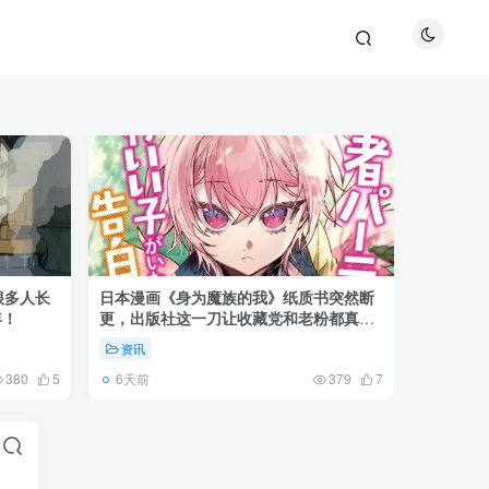
很多人长
日本漫画《身为魔族的我》纸质书突然断
《全职猎
年！
更，出版社这一刀让收藏党和老粉都真慌
盘成小杰
了起来！
资讯
资讯
6天前
6天前
380
5
379
7