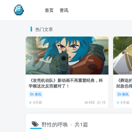
首页
资讯
热门文章
《攻壳机动队》新动画不再重塑经典，科
《葬送的
学猴这次反而赌对了！
丝急也
资讯
资讯
4天前
4天前
452
15
野性的呼唤
共1篇