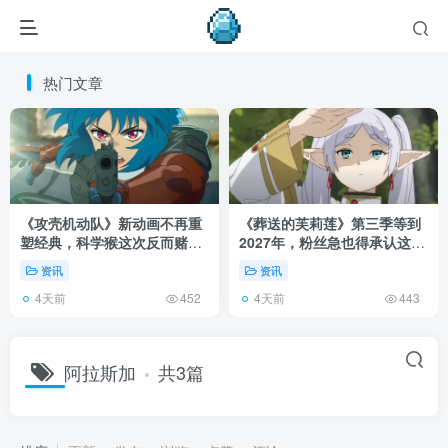
热门文章
《攻壳机动队》新动画不再重
《葬送的芙莉莲》第三季等到
塑经典，科学猴这次反而赌对
2027年，粉丝急也得承认这次
了！
慢得有道理！
资讯
资讯
4天前
4天前
452
443
阿拉斯加
共3篇