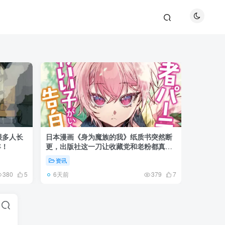
很多人长
日本漫画《身为魔族的我》纸质书突然断
《全职猎
年！
更，出版社这一刀让收藏党和老粉都真慌
盘成小杰
了起来！
资讯
资讯
6天前
6天前
380
5
379
7