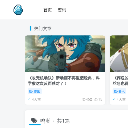
首页
资讯
热门文章
《攻壳机动队》新动画不再重塑经典，科
《葬送的
学猴这次反而赌对了！
丝急也
资讯
资讯
4天前
4天前
452
15
鸣潮
共1篇