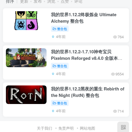
排序
更新
发布
浏览
点赞
评论
我的世界1.12.2终极炼金 Ultimate
Alchemy 整合包
整合包
4年前
764
我的世界1.12.2-1.7.10神奇宝贝
Pixelmon Reforged v8.4.0 全版本合
集整合包
整合包
4年前
9554
我的世界1.12.2黑夜的重生 Rebirth of
the Night (RotN) 整合包
整合包
4年前
714
关于我们
免责声明
网站地图