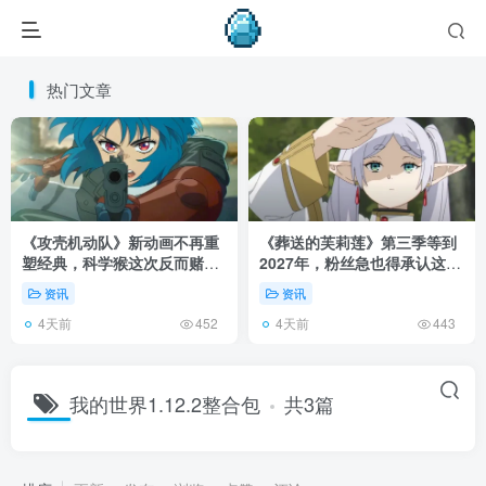
热门文章
《攻壳机动队》新动画不再重
《葬送的芙莉莲》第三季等到
塑经典，科学猴这次反而赌对
2027年，粉丝急也得承认这次
了！
慢得有道理！
资讯
资讯
4天前
4天前
452
443
我的世界1.12.2整合包
共3篇