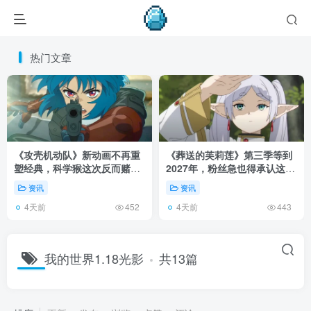
热门文章
《攻壳机动队》新动画不再重
《葬送的芙莉莲》第三季等到
塑经典，科学猴这次反而赌对
2027年，粉丝急也得承认这次
了！
慢得有道理！
资讯
资讯
4天前
4天前
452
443
我的世界1.18光影
共13篇