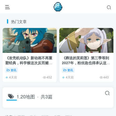
热门文章
《攻壳机动队》新动画不再重
《葬送的芙莉莲》第三季等到
塑经典，科学猴这次反而赌对
2027年，粉丝急也得承认这次
了！
慢得有道理！
资讯
资讯
4天前
4天前
452
443
1.20地图
共3篇