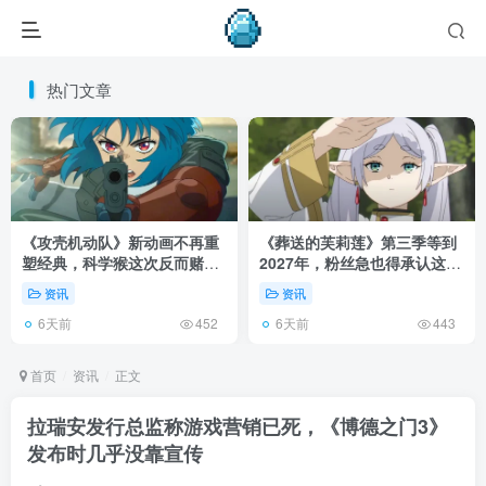
热门文章
《攻壳机动队》新动画不再重
《葬送的芙莉莲》第三季等到
塑经典，科学猴这次反而赌对
2027年，粉丝急也得承认这次
了！
慢得有道理！
资讯
资讯
6天前
6天前
452
443
首页
资讯
正文
拉瑞安发行总监称游戏营销已死，《博德之门3》
发布时几乎没靠宣传