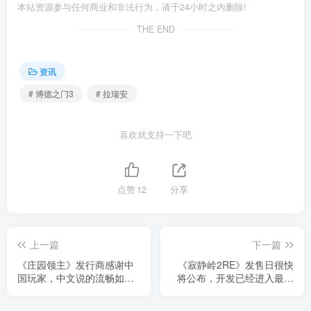
本站资源参与任何商业和非法行为，请于24小时之内删除!
THE END
资讯
# 博德之门3
# 拉瑞安
喜欢就支持一下吧
点赞
12
分享
上一篇
下一篇
《庄园领主》发行商感谢中
《寂静岭2RE》发售日很快
国玩家，中文说的流畅如同
将公布，开发已经进入最后
AI一样
阶段