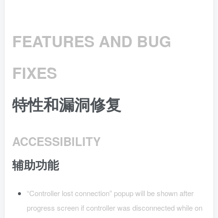
FEATURES AND BUG
FIXES
特性和漏洞修复
ACCESSIBILITY
辅助功能
“Controller lost connection” popup will be shown after
progress screen if controller was disconnected while on