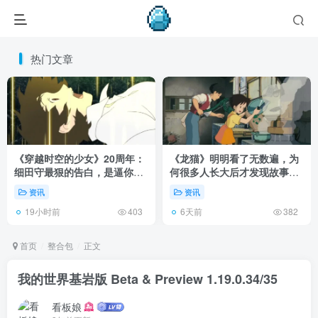
热门文章
《穿越时空的少女》20周年：
《龙猫》明明看了无数遍，为
细田守最狠的告白，是逼你承
何很多人长大后才发现故事根
认有些夏天回不去了！
本不在 1988 年！
资讯
资讯
19小时前
6天前
403
382
首页
整合包
正文
我的世界基岩版 Beta & Preview 1.19.0.34/35
看板娘