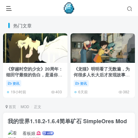
热门文章
《穿越时空的少女》20周年：
《龙猫》明明看了无数遍，为
细田守最狠的告白，是逼你承
何很多人长大后才发现故事根
认有些夏天回不去了！
本不在 1988 年！
资讯
资讯
19小时前
6天前
403
382
首页
MOD
正文
我的世界1.18.2-1.6.4简单矿石 SimpleOres Mod
看板娘