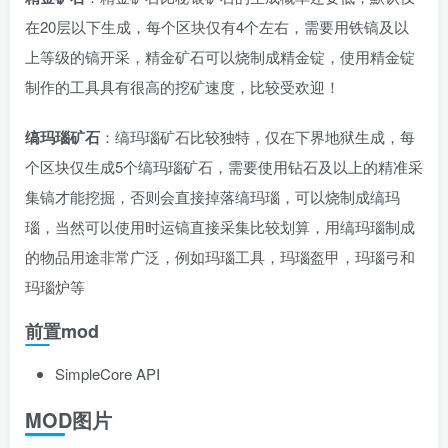
在20层以下生成，每个区块仅有4个左右，需要用铁镐及以
上等级的镐开采，精金矿石可以烧制成精金锭，使用精金锭
制作的工具具有很高的挖矿速度，比较受欢迎！
缟玛瑙矿石
：缟玛瑙矿石比较独特，仅在下界地狱生成，每
个区块仅生成5个缟玛瑙矿石，需要使用钻石及以上的精准采
集镐才能挖掘，否则会直接掉落缟玛瑙，可以烧制成缟玛
瑙，当然可以使用时运镐直接采集比较划算，用缟玛瑙制成
的物品用途非常广泛，例如玛瑙工具，玛瑙盔甲，玛瑙弓和
玛瑙炉等
前置mod
SimpleCore API
MOD图片