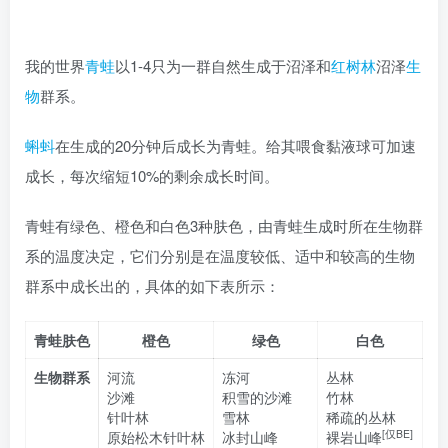
我的世界
青蛙
以1-4只为一群自然生成于沼泽和
红树林
沼泽
生
物
群系。
蝌蚪
在生成的20分钟后成长为青蛙。给其喂食黏液球可加速
成长，每次缩短10%的剩余成长时间。
青蛙有绿色、橙色和白色3种肤色，由青蛙生成时所在生物群
系的温度决定，它们分别是在温度较低、适中和较高的生物
群系中成长出的，具体的如下表所示：
青蛙肤色
橙色
绿色
白色
生物群系
河流
冻河
丛林
沙滩
积雪的沙滩
竹林
针叶林
雪林
稀疏的丛林
[仅BE]
原始松木针叶林
冰封山峰
裸岩山峰