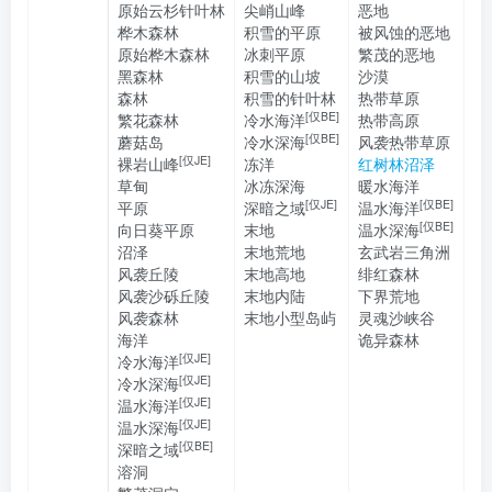
原始云杉针叶林
尖峭山峰
恶地
桦木森林
积雪的平原
被风蚀的恶地
原始桦木森林
冰刺平原
繁茂的恶地
黑森林
积雪的山坡
沙漠
森林
积雪的针叶林
热带草原
[仅BE]
繁花森林
冷水海洋
热带高原
[仅BE]
蘑菇岛
冷水深海
风袭热带草原
[仅JE]
裸岩山峰
冻洋
红树林沼泽
草甸
冰冻深海
暖水海洋
[仅JE]
[仅BE]
平原
深暗之域
温水海洋
[仅BE]
向日葵平原
末地
温水深海
沼泽
末地荒地
玄武岩三角洲
风袭丘陵
末地高地
绯红森林
风袭沙砾丘陵
末地内陆
下界荒地
风袭森林
末地小型岛屿
灵魂沙峡谷
海洋
诡异森林
[仅JE]
冷水海洋
[仅JE]
冷水深海
[仅JE]
温水海洋
[仅JE]
温水深海
[仅BE]
深暗之域
溶洞