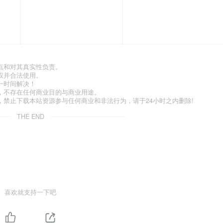
点和对其真实性负责。
权并合法使用。
一时间解决！
，不存在任何商业目的与商业用途。
禁止下载本站资源参与任何商业和非法行为，请于24小时之内删除!
THE END
喜欢就支持一下吧