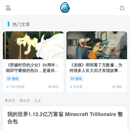
热门文章
《穿越时空的少女》20周年：
《龙猫》明明看了无数遍，为
细田守最狠的告白，是逼你承
何很多人长大后才发现故事根
认有些夏天回不去了！
本不在 1988 年！
资讯
资讯
16小时前
6天前
403
382
首页
整合包
正文
我的世界1.12.2亿万富翁 Minecraft Trillionaire 整
合包