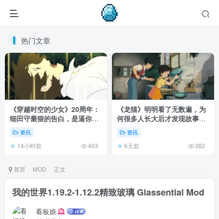
热门文章
《穿越时空的少女》20周年：
《龙猫》明明看了无数遍，为
细田守最狠的告白，是逼你承
何很多人长大后才发现故事根
认有些夏天回不去了！
本不在 1988 年！
资讯
资讯
14小时前
6天前
403
382
首页
MOD
正文
我的世界1.19.2-1.12.2精致玻璃 Glassential Mod
看板娘